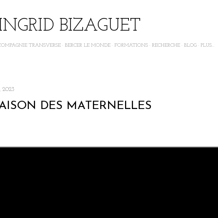
Accéder au contenu principal
INGRID BIZAGUET
COMPAGNIE TRANSVERSE
BERCER LE MONDE
FORMATIONS
RECHERCHE
BLOG
PLUS…
, 2023
AISON DES MATERNELLES