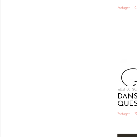
Partager
2
juillet 05, 20
DANS
QUES
Partager
E