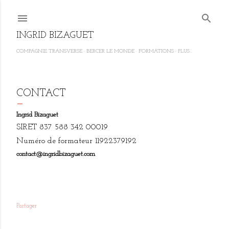
Accéder au contenu principal
INGRID BIZAGUET
COMPAGNIE TRANSVERSE
BERCER LE MONDE
FORMATIONS
PLUS…
CONTACT
Ingrid Bizaguet
SIRET 837 588 342 00019
Numéro de formateur 11922379192
contact@ingridbizaguet.com
Partager