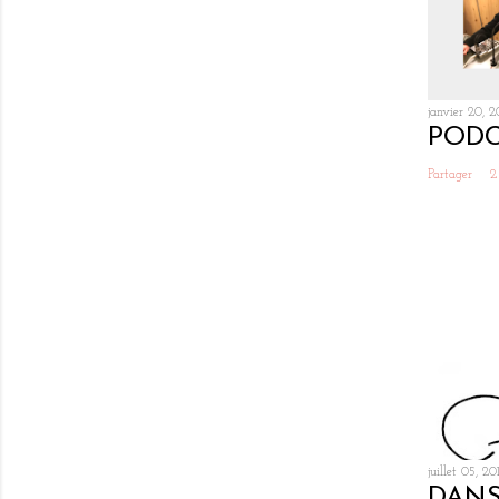
janvier 20, 2
PODC
Partager
2
juillet 05, 20
DANS