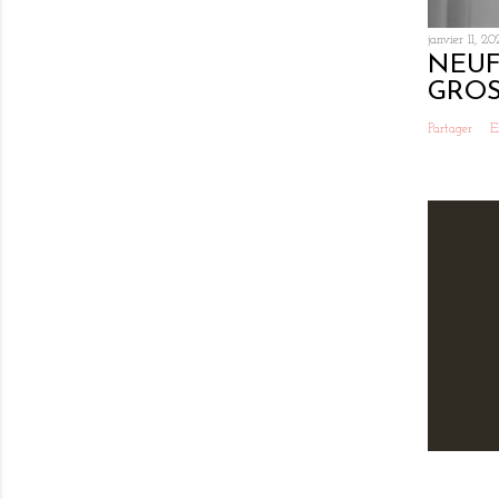
janvier 11, 20
NEUF
GROS
Partager
E