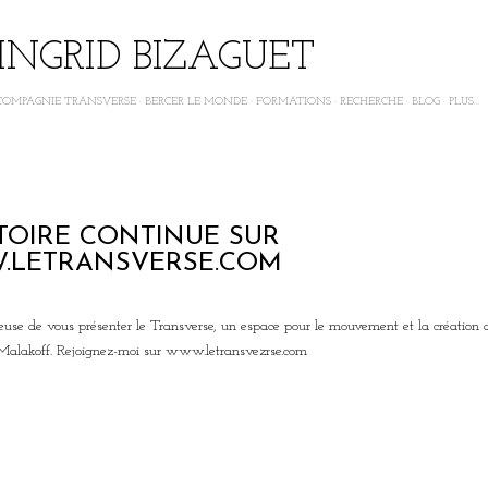
Accéder au contenu principal
INGRID BIZAGUET
COMPAGNIE TRANSVERSE
BERCER LE MONDE
FORMATIONS
RECHERCHE
BLOG
PLUS…
5
STOIRE CONTINUE SUR
.LETRANSVERSE.COM
reuse de vous présenter le Transverse, un espace pour le mouvement et la création
à Malakoff. Rejoignez-moi sur www.letransvezrse.com