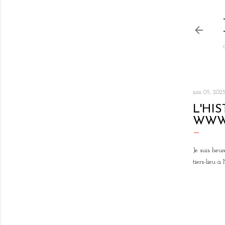
juin 05, 202
L'HI
WWW
Je suis heu
tiers-lieu 