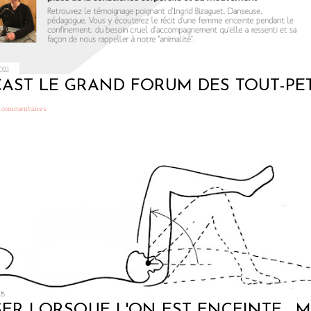
021
AST LE GRAND FORUM DES TOUT-PET
 commentaires
18
ER LORSQUE L'ON EST ENCEINTE... M