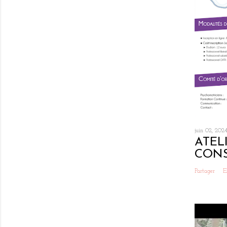
juin 02, 202
ATEL
CONS
Partager
E